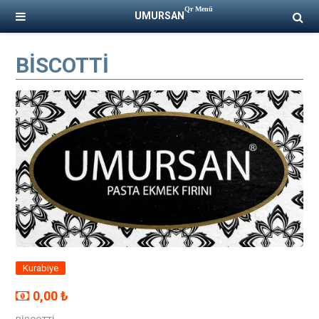
Qr Menü
UMURSAN
BİSCOTTİ
Kurabiye
0,00 ₺